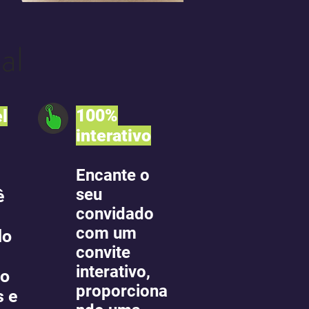
al
100%
l
interativo
m
Encante o
seu
ê
convidado
com um
do
convite
interativo,
ão
proporciona
s e