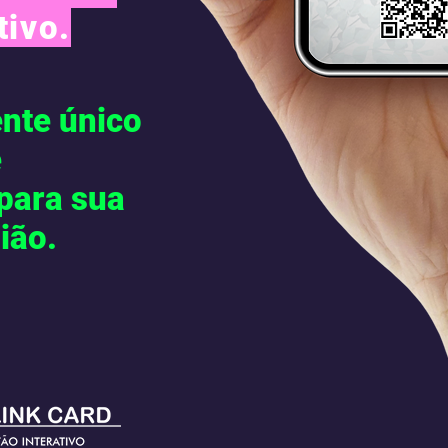
tivo.
ente único
e
 para sua
ião.