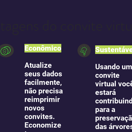
tagens do convite virtu
Econômico
Sustentáve
Atualize
Usando u
seus dados
convite
facilmente,
virtual voc
não precisa
estará
reimprimir
contribuin
novos
para a
convites.
preservaç
Economize
das árvore