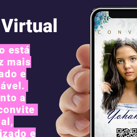
Virtual
o está
z mais
ado e
tável.
nto a
convite
al,
izado e