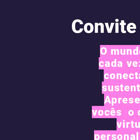
Convite 
O mund
cada ve
conect
susten
Aprese
vocês o 
virtu
personal