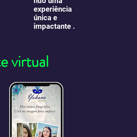
ndo uma
experiência
única e
impactante .
 virtual