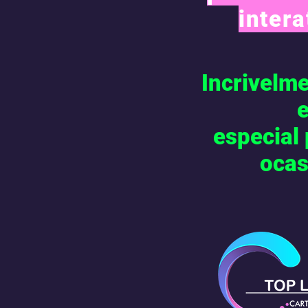
intera
Incrivelm
especial
ocas