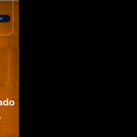
>
ado
o