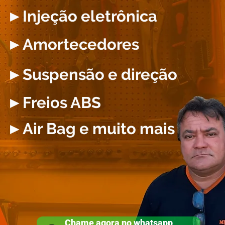
►Injeção eletrônica
►Amortecedores
►Suspensão e direção
►Freios ABS
►Air Bag e muito mais
Chame agora no whatsapp